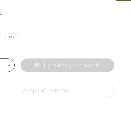
XL
Χακί
Προσθήκη στο καλάθι
Αγόρασέ το τώρα