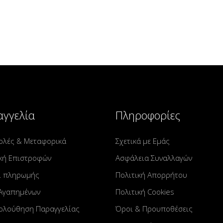
γγελία
Πληροφορίες
ολές & Μεταφορικά
Σχετικά με Εμάς
κή Επιστροφών
Ασφάλεια Συναλλαγών
ι πληρωμής
Πολιτική Απορρήτου
 Αγαπημένων
Πολιτική Cookies
ολούθηση Παραγγελίας
Όροι & Προυποθέσεις