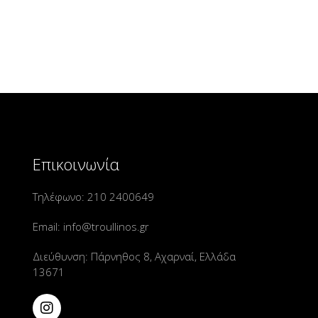
Επικοινωνία
Τηλέφωνο:
210 2400649
Email:
info@troullinos.gr
Διεύθυνση: Πάρνηθος 8, Αχαρναί, Ελλάδα
13671