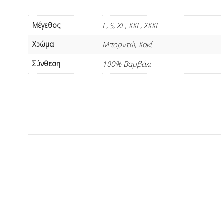
Μέγεθος
L, S, XL, XXL, XXXL
Xρώμα
Μπορντώ, Χακί
Σύνθεση
100% Βαμβάκι