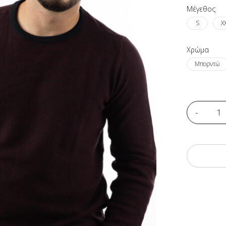
Μέγεθος
S
X
Xρώμα
Μπορντώ
Ποσότητα