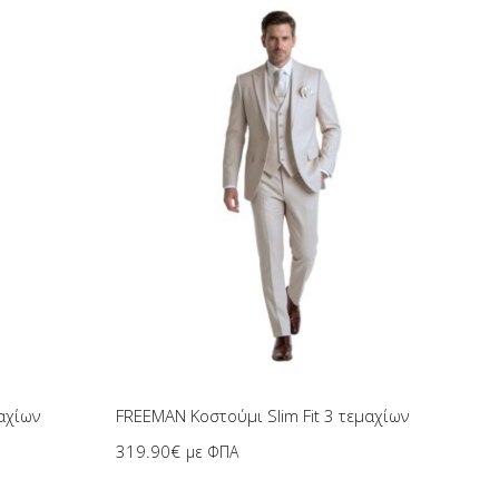
Επιλογή
αχίων
FREEMAN Κοστούμι Slim Fit 3 τεμαχίων
SOG
319.90
€
με ΦΠΑ
179