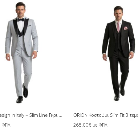
Επιλογή
Επιλογή
ORION Κοστούμι Slim Fit 3 τεμ
BATISTINI Design in Italy – Slim Line Γκρι Σμόκιν 4 Τεμαχίων
265.00
€
με ΦΠΑ
ε ΦΠΑ