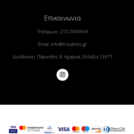
Επικοινωνια
Τηλέφωνο:
210 2400649
Email:
info@troullinos.gr
Διεύθυνση: Πάρνηθος 8, Αχαρναί, Ελλάδα 13671