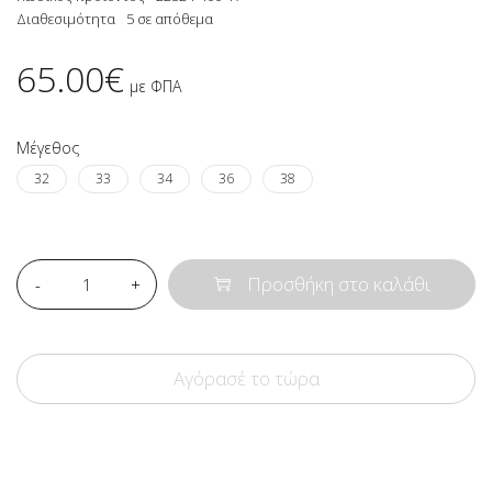
Διαθεσιμότητα
5 σε απόθεμα
65.00
€
με ΦΠΑ
Μέγεθος
32
33
34
36
38
Ποσότητα
Προσθήκη στο καλάθι
Αγόρασέ το τώρα