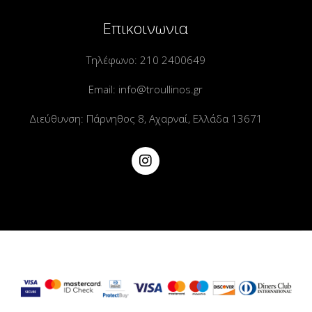
Επικοινωνια
Τηλέφωνο:
210 2400649
Email:
info@troullinos.gr
Διεύθυνση: Πάρνηθος 8, Αχαρναί, Ελλάδα 13671