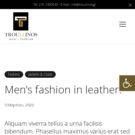
Tel: 210 2400649 - E-mail: info@troullinos.gr
Ανοίξτε
Fashion
Jackets & Coats
Men’s fashion in leather.
5 Μαρτίου, 2020
Aliquam viverra tellus a urna facilisis
bibendum. Phasellus maximus varius erat sed