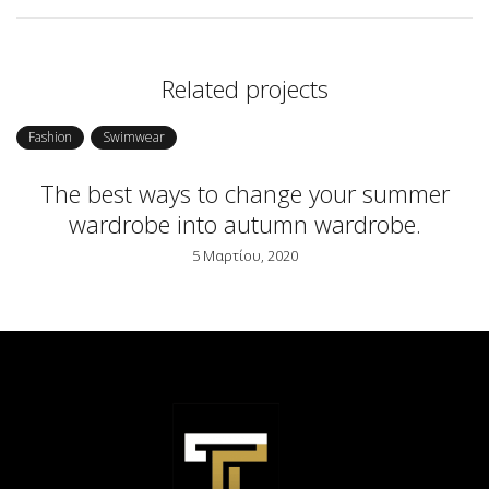
Related projects
shion
Swimwear
Fashio
The best ways to change your summer
A 
wardrobe into autumn wardrobe.
5 Μαρτίου, 2020