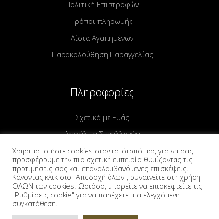
Πολιτική Επιστροφών
Τρόποι πληρωμής
Λίστα Αγαπημένων
Παρακολούθηση Παραγγελίας
Πληροφορίες
Σχετικά με Εμάς
Ασφάλεια Συναλλαγών
Πολιτική Απορρήτου
Χρησιμοποιήστε cookies στον ιστότοπό μας για να σας
προσφέρουμε την πιο σχετική εμπειρία θυμίζοντας τις
Πολιτική Cookies
προτιμήσεις σας και επαναλαμβανόμενες επισκέψεις.
Κάνοντας κλικ στο "Αποδοχή όλων", συναινείτε στη χρήση
Όροι & Προυποθέσεις
ΟΛΩΝ των cookies. Ωστόσο, μπορείτε να επισκεφτείτε τις
"Ρυθμίσεις cookie" για να παρέχετε μια ελεγχόμενη
Επικοινωνία
συγκατάθεση.