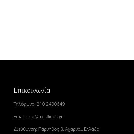
Επικοινωνία
Τηλέφωνο:
210 2400649
Email:
info@troullinos.gr
Διεύθυνση: Πάρνηθος 8, Αχαρναί, Ελλάδα