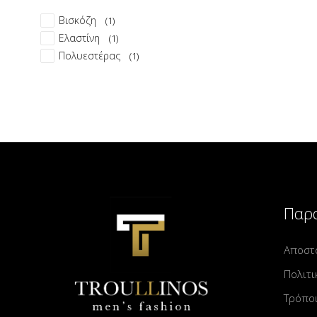
Βισκόζη
(1)
Ελαστίνη
(1)
Πολυεστέρας
(1)
Παρα
Αποστ
Πολιτι
Τρόπο