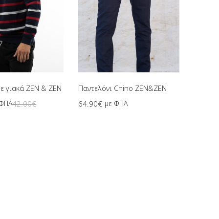
Επιλογή
Επιλογή
ε γιακά ZEN & ZEN
Παντελόνι Chino ZEN&ZEN
 ΦΠΑ
42.00
€
64.90
€
με ΦΠΑ