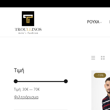
ΡΟΥΧΑ
Τιμή
-19%
Τιμή:
30€
—
70€
Φιλτράρισμα